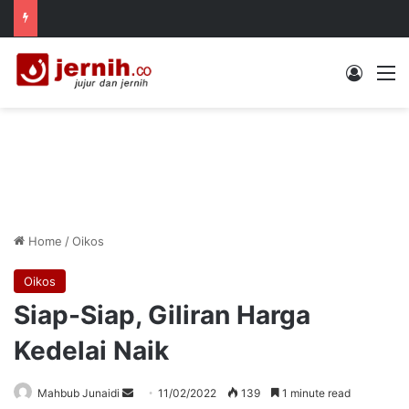
Log In
M
Home
/
Oikos
Oikos
Siap-Siap, Giliran Harga
Kedelai Naik
Send
Mahbub Junaidi
11/02/2022
139
1 minute read