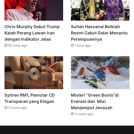
Chris Murphy Sebut Trump
Sultan Hassanal Bolkiah
Kalah Perang Lawan Iran
Resmi Cabut Gelar Menantu
dengan Indikator Jelas
Perempuannya
50 mins ago
1 hour ago
Syitren RM1, Pemutar CD
Misteri “Green Boots”di
Transparan yang Elegan
Everest dan Misi
Menjemput Jenazah
3 hours ago
3 hours ago