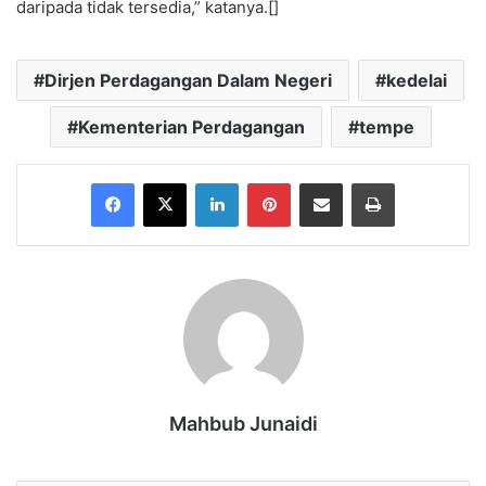
daripada tidak tersedia,” katanya.[]
Dirjen Perdagangan Dalam Negeri
kedelai
Kementerian Perdagangan
tempe
Facebook
X
LinkedIn
Pinterest
Share via Email
Print
Mahbub Junaidi