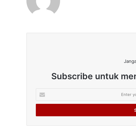
Janga
Subscribe untuk men
Enter
your
Email
address