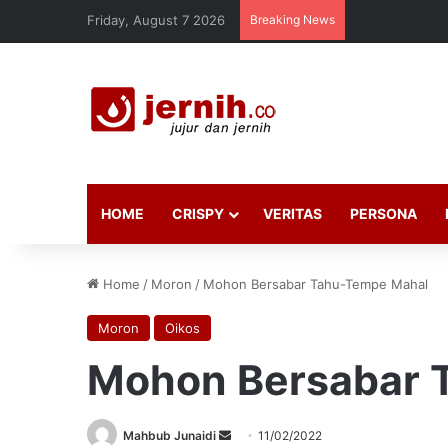
Friday, August 7 2026
Breaking News
HOME
CRISPY
VERITAS
PERSONA
Home
/
Moron
/
Mohon Bersabar Tahu-Tempe Mahal
Moron
Oikos
Mohon Bersabar 
Send
Mahbub Junaidi
11/02/2022