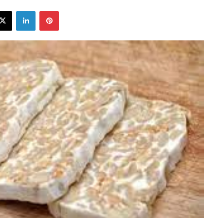
ebook
X
LinkedIn
Pinterest