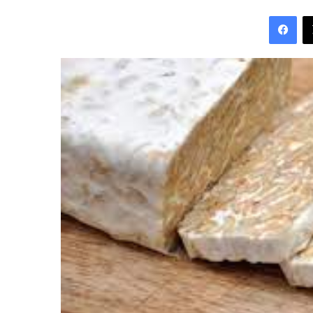
an
Fac
email