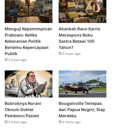
Menguji Kepemimpinan
Akankah Rano Karno
Prabowo: Ketika
Merespons Buku
Keberanian Politik
Sastra Betawi 100
Bertemu Kepercayaan
Tahun?
Publik
3 hours ago
3 hours ago
Bobroknya Nurani
Bougainville Terlepas
Oknum Dokter
dari Papua Nugini, Siap
Pembenci Pasien
Merdeka
3 hours ago
4 hours ago