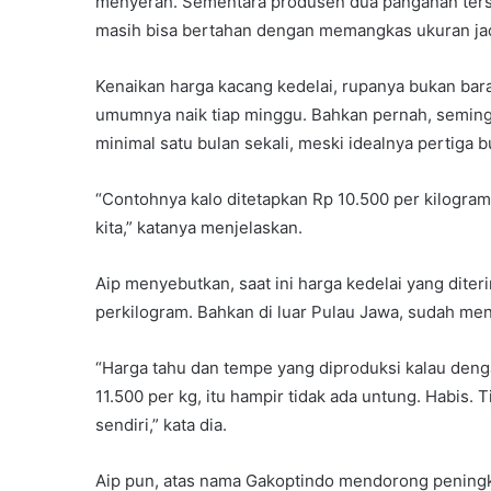
menyerah. Sementara produsen dua panganan terse
masih bisa bertahan dengan memangkas ukuran jadi
Kenaikan harga kacang kedelai, rupanya bukan bara
umumnya naik tiap minggu. Bahkan pernah, semingg
minimal satu bulan sekali, meski idealnya pertiga b
“Contohnya kalo ditetapkan Rp 10.500 per kilogram 
kita,” katanya menjelaskan.
Aip menyebutkan, saat ini harga kedelai yang diter
perkilogram. Bahkan di luar Pulau Jawa, sudah men
“Harga tahu dan tempe yang diproduksi kalau dengan
11.500 per kg, itu hampir tidak ada untung. Habis.
sendiri,” kata dia.
Aip pun, atas nama Gakoptindo mendorong peningk