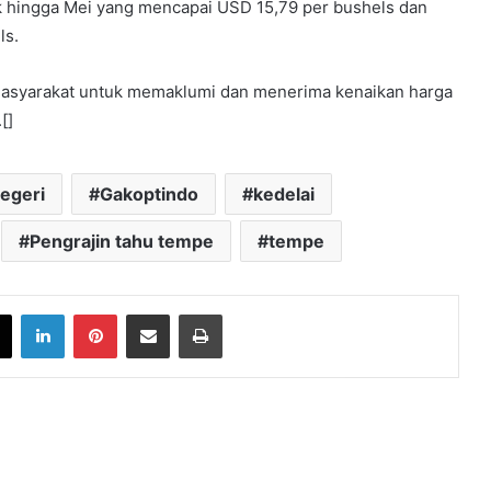
aik hingga Mei yang mencapai USD 15,79 per bushels dan
ls.
masyarakat untuk memaklumi dan menerima kenaikan harga
[]
egeri
Gakoptindo
kedelai
Pengrajin tahu tempe
tempe
book
X
LinkedIn
Pinterest
Share via Email
Print