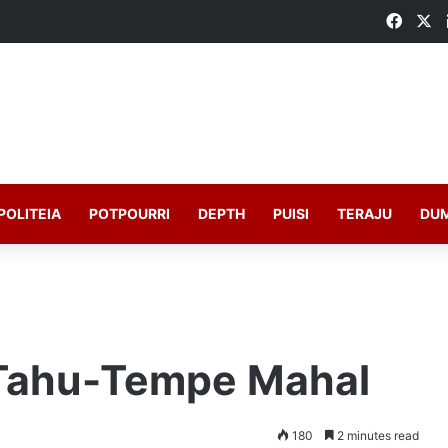
Faceb
X
POLITEIA
POTPOURRI
DEPTH
PUISI
TERAJU
DU
Tahu-Tempe Mahal
180
2 minutes read