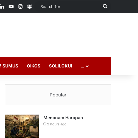
ook
LinkedIn
YouTube
Instagram
Log In
Search
for
M SUMUS
OIKOS
SOLILOKUI
…
Popular
Menanam Harapan
2 hours ago