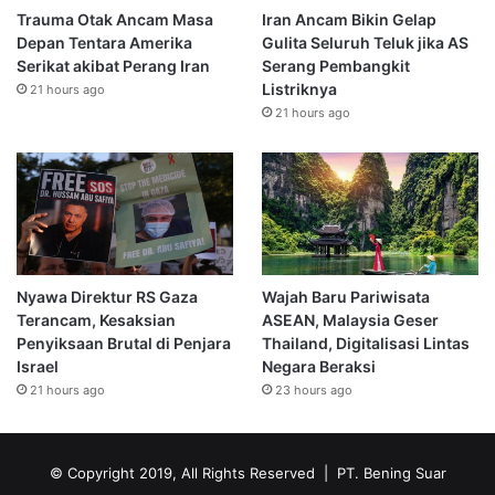
Trauma Otak Ancam Masa
Iran Ancam Bikin Gelap
Depan Tentara Amerika
Gulita Seluruh Teluk jika AS
Serikat akibat Perang Iran
Serang Pembangkit
Listriknya
21 hours ago
21 hours ago
Nyawa Direktur RS Gaza
Wajah Baru Pariwisata
Terancam, Kesaksian
ASEAN, Malaysia Geser
Penyiksaan Brutal di Penjara
Thailand, Digitalisasi Lintas
Israel
Negara Beraksi
21 hours ago
23 hours ago
© Copyright 2019, All Rights Reserved | PT. Bening Suar