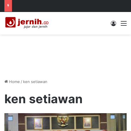
Log In
M
Home
/
ken setiawan
ken setiawan