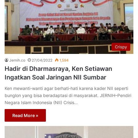
Crispy
Jernih.co
27/04/2022
1,594
Hadir di Dharmasraya, Ken Setiawan
Ingatkan Soal Jaringan NII Sumbar
Ken mewanti-wanti agar berhati-hati karena kader NII seperti
bunglon yang bisa beradaptasi di masyarakat. JERNIH–Pendiri
Negara Islam Indonesia (NII) Crisis…
Read More »