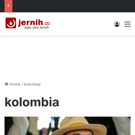
Log In
M
Home
/
kolombia
kolombia