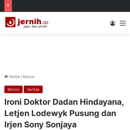
Log In
M
Home
/
Moron
Moron
Veritas
Ironi Doktor Dadan Hindayana,
Letjen Lodewyk Pusung dan
Irjen Sony Sonjaya