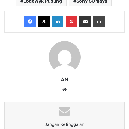
Lodewyk Pusung
Sony SOnjaya
Facebook
X
LinkedIn
Pinterest
Share via Email
Print
AN
Website
Jangan Ketinggalan