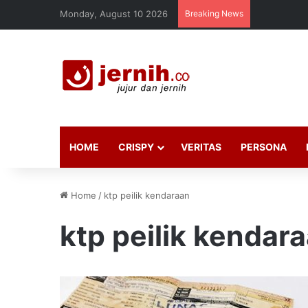
Monday, August 10 2026
Breaking News
HOME
CRISPY
VERITAS
PERSONA
Home
/
ktp peilik kendaraan
ktp peilik kendar