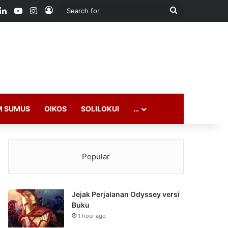
ook
LinkedIn
YouTube
Instagram
Log In
Search
for
M SUMUS
OIKOS
SOLILOKUI
…
Popular
Jejak Perjalanan Odyssey versi
Buku
1 hour ago