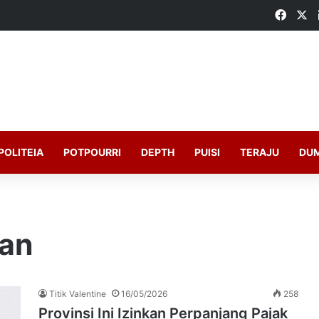
Faceb
X
POLITEIA
POTPOURRI
DEPTH
PUISI
TERAJU
DU
aan
Titik Valentine
16/05/2026
258
Provinsi Ini Izinkan Perpanjang Pajak