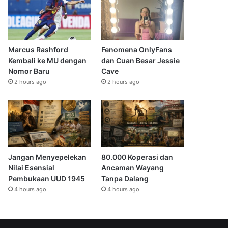
Marcus Rashford
Fenomena OnlyFans
Kembali ke MU dengan
dan Cuan Besar Jessie
Nomor Baru
Cave
2 hours ago
2 hours ago
Jangan Menyepelekan
80.000 Koperasi dan
Nilai Esensial
Ancaman Wayang
Pembukaan UUD 1945
Tanpa Dalang
4 hours ago
4 hours ago