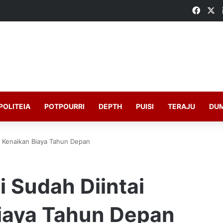
Faceb
X
POLITEIA
POTPOURRI
DEPTH
PUISI
TERAJU
DU
al Kenaikan Biaya Tahun Depan
 Sudah Diintai
Biaya Tahun Depan