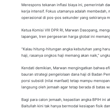
Merespons tekanan inflasi biaya ini, pemerintah da
kerja intensif. Fokus utamanya adalah membedah,
operasional di pos-pos sekunder yang sekiranya ma
Ketua Komisi VIII DPR RI, Marwan Dasopang, mengak
lapangan, tren pergeseran harga global ini memang 
“Kalau hitung-hitungan angka kebutuhan yang haru
haji, rasanya ongkos haji memang akan naik,” ungk
Kendati demikian, Marwan mengingatkan bahwa efi
bauran strategi pengelolaan dana haji di Badan Pe
porsi subsidi (nilai manfaat) tetap mampu menopang
langsung oleh jemaah agar tetap berada di batas wa
Bagi para calon jemaah, kepastian angka BPIH ini ak
Baitullah kini tak hanya bermodal kesiapan fisik d