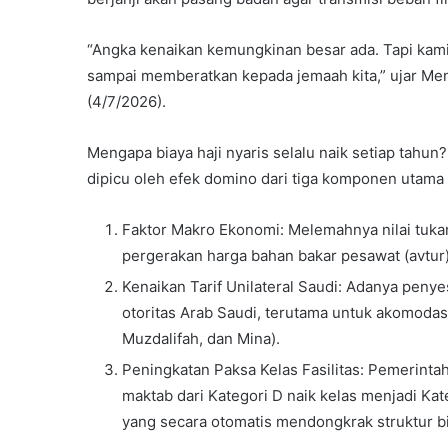
“Angka kenaikan kemungkinan besar ada. Tapi kami 
sampai memberatkan kepada jemaah kita,” ujar Me
(4/7/2026).
Mengapa biaya haji nyaris selalu naik setiap tahun
dipicu oleh efek domino dari tiga komponen utama y
Faktor Makro Ekonomi: Melemahnya nilai tukar 
pergerakan harga bahan bakar pesawat (avtur
Kenaikan Tarif Unilateral Saudi: Adanya penyes
otoritas Arab Saudi, terutama untuk akomodasi
Muzdalifah, dan Mina).
Peningkatan Paksa Kelas Fasilitas: Pemerint
maktab dari Kategori D naik kelas menjadi Kateg
yang secara otomatis mendongkrak struktur bi