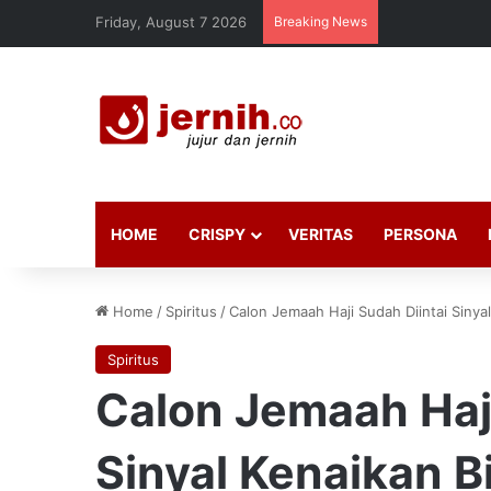
Friday, August 7 2026
Breaking News
HOME
CRISPY
VERITAS
PERSONA
Home
/
Spiritus
/
Calon Jemaah Haji Sudah Diintai Siny
Spiritus
Calon Jemaah Haji
Sinyal Kenaikan 