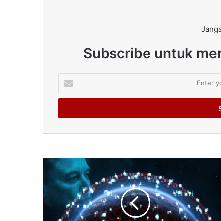
Janga
Subscribe untuk men
Enter
your
Email
address