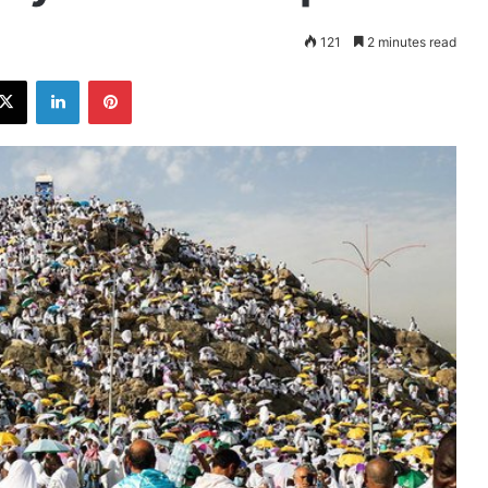
121
2 minutes read
ebook
X
LinkedIn
Pinterest