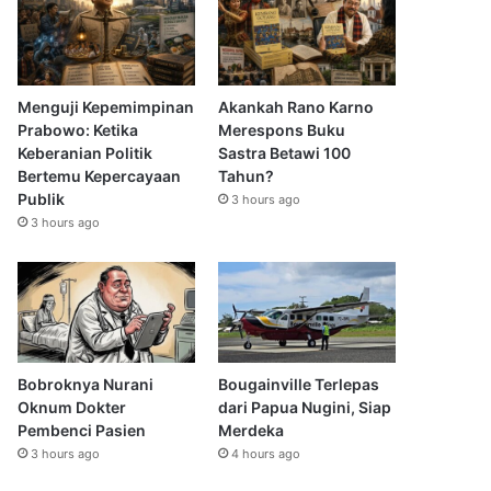
Menguji Kepemimpinan
Akankah Rano Karno
Prabowo: Ketika
Merespons Buku
Keberanian Politik
Sastra Betawi 100
Bertemu Kepercayaan
Tahun?
Publik
3 hours ago
3 hours ago
Bobroknya Nurani
Bougainville Terlepas
Oknum Dokter
dari Papua Nugini, Siap
Pembenci Pasien
Merdeka
3 hours ago
4 hours ago