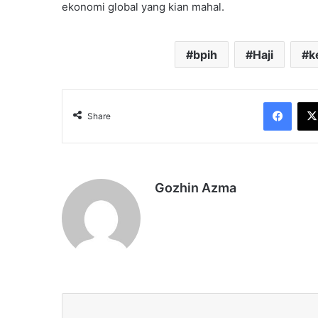
ekonomi global yang kian mahal.
bpih
Haji
k
Face
Share
Gozhin Azma