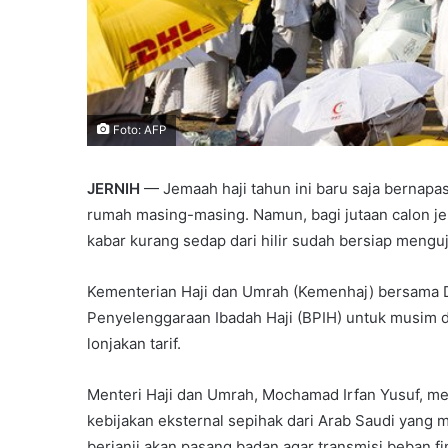
Foto: AFP
JERNIH
— Jemaah haji tahun ini baru saja bernapa
rumah masing-masing. Namun, bagi jutaan calon j
kabar kurang sedap dari hilir sudah bersiap mengu
Kementerian Haji dan Umrah (Kemenhaj) bersama D
Penyelenggaraan Ibadah Haji (BPIH) untuk musim
lonjakan tarif.
Menteri Haji dan Umrah, Mochamad Irfan Yusuf, men
kebijakan eksternal sepihak dari Arab Saudi yang m
berjanji akan pasang badan agar transmisi beban f