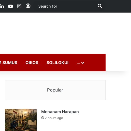
ook
LinkedIn
YouTube
Instagram
Log In
Search
for
M SUMUS
OIKOS
SOLILOKUI
…
Popular
Menanam Harapan
2 hours ago