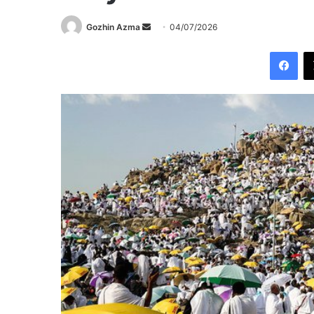
Send
Gozhin Azma
04/07/2026
an
Fac
email