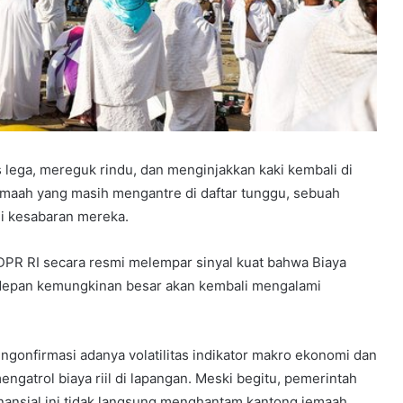
s lega, mereguk rindu, dan menginjakkan kaki kembali di
emaah yang masih mengantre di daftar tunggu, sebuah
ji kesabaran mereka.
PR RI secara resmi melempar sinyal kuat bahwa Biaya
 depan kemungkinan besar akan kembali mengalami
gonfirmasi adanya volatilitas indikator makro ekonomi dan
engatrol biaya riil di lapangan. Meski begitu, pemerintah
inansial ini tidak langsung menghantam kantong jemaah.