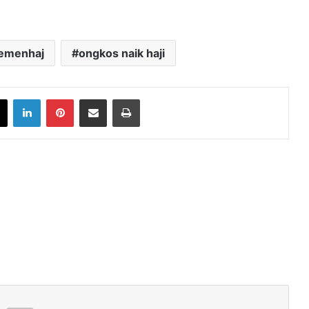
emenhaj
ongkos naik haji
book
X
LinkedIn
Pinterest
Share via Email
Print