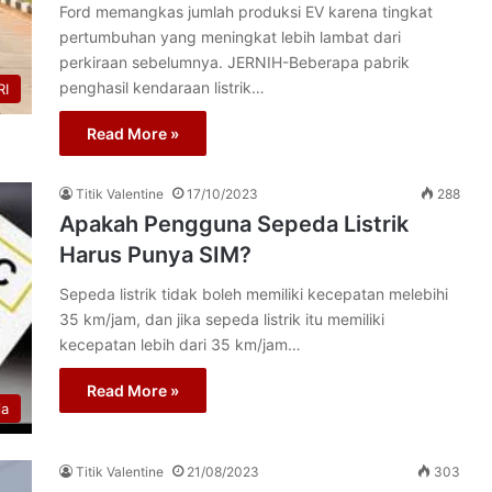
Ford memangkas jumlah produksi EV karena tingkat
pertumbuhan yang meningkat lebih lambat dari
perkiraan sebelumnya. JERNIH-Beberapa pabrik
penghasil kendaraan listrik…
I
Read More »
Titik Valentine
17/10/2023
288
Apakah Pengguna Sepeda Listrik
Harus Punya SIM?
Sepeda listrik tidak boleh memiliki kecepatan melebihi
35 km/jam, dan jika sepeda listrik itu memiliki
kecepatan lebih dari 35 km/jam…
Read More »
ia
Titik Valentine
21/08/2023
303