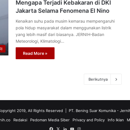
Mengapa Terjadi Kebakaran di DKI
Jakarta Selama Fenomena El Nino
Kenaikan suhu pada musim kemarau mempengaruhi
pola hidup masyarakat dalam menggunakan listrik
yang lebih masif dari biasanya. JERNIH-Badan
Meteorologi, Klimatologi…
I
Read More »
Berikutnya
opyright 2019, All Rights Reserved | PT. Bening Suar Komunika
- Jerni
nih.co
Redaksi
Pedoman Media Siber
Privacy and Policy
Info Iklan
M
Facebook
X
LinkedIn
YouTube
Instagram