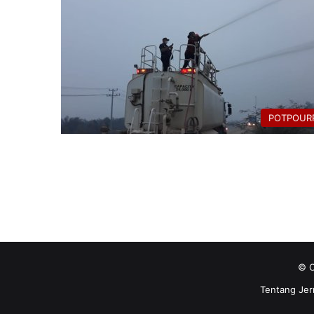
POTPOURR
© C
Tentang Jer