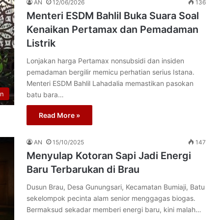
AN
12/06/2026
136
Menteri ESDM Bahlil Buka Suara Soal
Kenaikan Pertamax dan Pemadaman
Listrik
Lonjakan harga Pertamax nonsubsidi dan insiden
pemadaman bergilir memicu perhatian serius Istana.
Menteri ESDM Bahlil Lahadalia memastikan pasokan
n
batu bara…
Read More »
AN
15/10/2025
147
Menyulap Kotoran Sapi Jadi Energi
Baru Terbarukan di Brau
Dusun Brau, Desa Gunungsari, Kecamatan Bumiaji, Batu
sekelompok pecinta alam senior menggagas biogas.
Bermaksud sekadar memberi energi baru, kini malah…