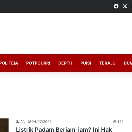
Faceb
X
POLITEIA
POTPOURRI
DEPTH
PUISI
TERAJU
DU
AN
04/07/2026
125
Listrik Padam Berjam-jam? Ini Hak