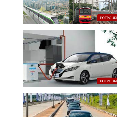
POTPOURR
POTPOURR