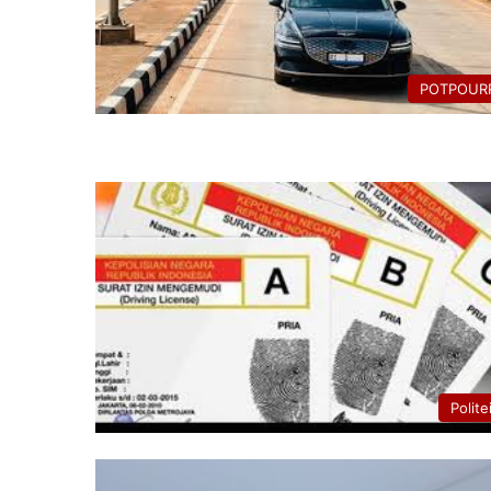
POTPOURR
Polite