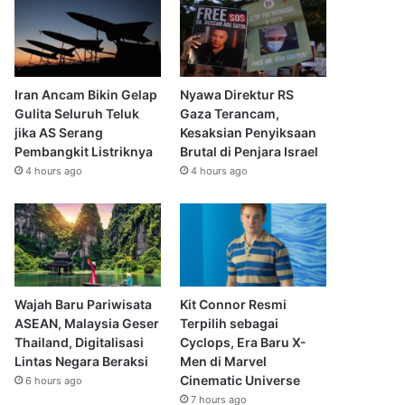
Iran Ancam Bikin Gelap
Nyawa Direktur RS
Gulita Seluruh Teluk
Gaza Terancam,
jika AS Serang
Kesaksian Penyiksaan
Pembangkit Listriknya
Brutal di Penjara Israel
4 hours ago
4 hours ago
Wajah Baru Pariwisata
Kit Connor Resmi
ASEAN, Malaysia Geser
Terpilih sebagai
Thailand, Digitalisasi
Cyclops, Era Baru X-
Lintas Negara Beraksi
Men di Marvel
Cinematic Universe
6 hours ago
7 hours ago