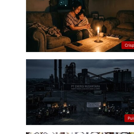
Cris
Pui