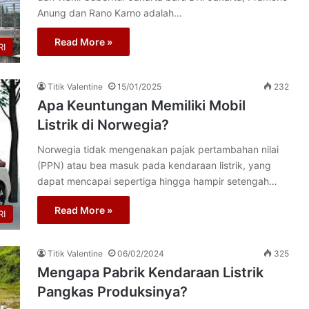
Anung dan Rano Karno adalah…
Read More »
I
Titik Valentine
15/01/2025
232
Apa Keuntungan Memiliki Mobil
Listrik di Norwegia?
Norwegia tidak mengenakan pajak pertambahan nilai
(PPN) atau bea masuk pada kendaraan listrik, yang
dapat mencapai sepertiga hingga hampir setengah…
Read More »
I
Titik Valentine
06/02/2024
325
Mengapa Pabrik Kendaraan Listrik
Pangkas Produksinya?