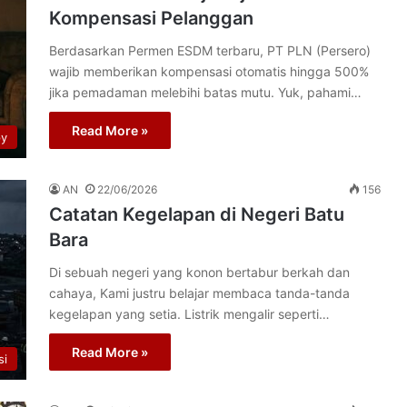
Kompensasi Pelanggan
Berdasarkan Permen ESDM terbaru, PT PLN (Persero)
wajib memberikan kompensasi otomatis hingga 500%
jika pemadaman melebihi batas mutu. Yuk, pahami…
Read More »
py
AN
22/06/2026
156
Catatan Kegelapan di Negeri Batu
Bara
Di sebuah negeri yang konon bertabur berkah dan
cahaya, Kami justru belajar membaca tanda-tanda
kegelapan yang setia. Listrik mengalir seperti…
Read More »
si