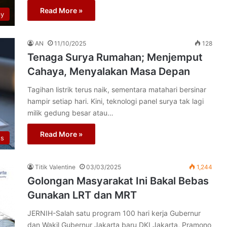
Read More »
py
AN
11/10/2025
128
Tenaga Surya Rumahan; Menjemput
Cahaya, Menyalakan Masa Depan
Tagihan listrik terus naik, sementara matahari bersinar
hampir setiap hari. Kini, teknologi panel surya tak lagi
milik gedung besar atau…
Read More »
s
Titik Valentine
03/03/2025
1,244
Golongan Masyarakat Ini Bakal Bebas
Gunakan LRT dan MRT
JERNIH-Salah satu program 100 hari kerja Gubernur
dan Wakil Gubernur Jakarta baru DKI Jakarta, Pramono