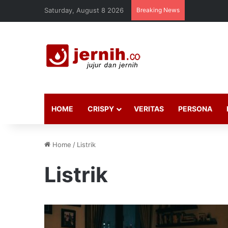
Saturday, August 8 2026
Breaking News
HOME
CRISPY
VERITAS
PERSONA
Home
/
Listrik
Listrik