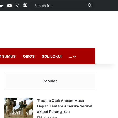
ook
LinkedIn
YouTube
Instagram
Log In
Search
for
M SUMUS
OIKOS
SOLILOKUI
…
Popular
Trauma Otak Ancam Masa
Depan Tentara Amerika Serikat
akibat Perang Iran
4 hours ago