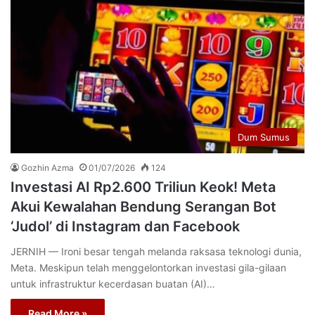
Dum Sumus
Gozhin Azma
01/07/2026
124
Investasi AI Rp2.600 Triliun Keok! Meta
Akui Kewalahan Bendung Serangan Bot
‘Judol’ di Instagram dan Facebook
JERNIH — Ironi besar tengah melanda raksasa teknologi dunia,
Meta. Meskipun telah menggelontorkan investasi gila-gilaan
untuk infrastruktur kecerdasan buatan (AI)…
Read More »