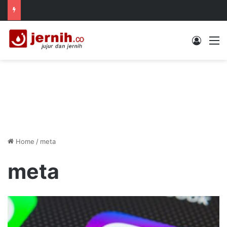
Log In
M
Home
/
meta
meta