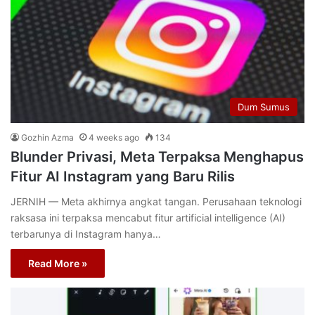
Dum Sumus
Gozhin Azma
4 weeks ago
134
Blunder Privasi, Meta Terpaksa Menghapus
Fitur AI Instagram yang Baru Rilis
JERNIH — Meta akhirnya angkat tangan. Perusahaan teknologi
raksasa ini terpaksa mencabut fitur artificial intelligence (AI)
terbarunya di Instagram hanya…
Read More »