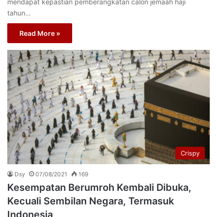
mendapat kepastian pemberangkatan calon jemaah haji
tahun…
Read More »
Crispy
Dsy
07/08/2021
169
Kesempatan Berumroh Kembali Dibuka,
Kecuali Sembilan Negara, Termasuk
Indonesia