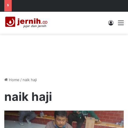
Log In
M
Home
/
naik haji
naik haji