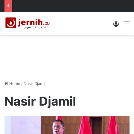
Log In
M
Home
/
Nasir Djamil
Nasir Djamil