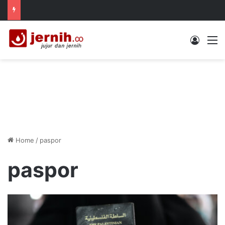
Log In
M
Home
/
paspor
paspor