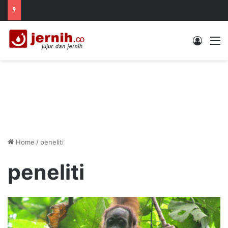
Log In
M
Home
/
peneliti
peneliti