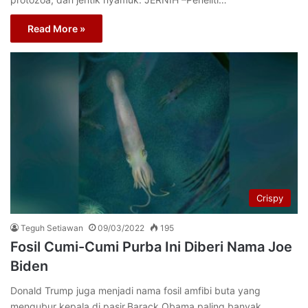
Read More »
Crispy
Teguh Setiawan
09/03/2022
195
Fosil Cumi-Cumi Purba Ini Diberi Nama Joe
Biden
Donald Trump juga menjadi nama fosil amfibi buta yang
mengubur kepala di pasir.Barack Obama paling banyak