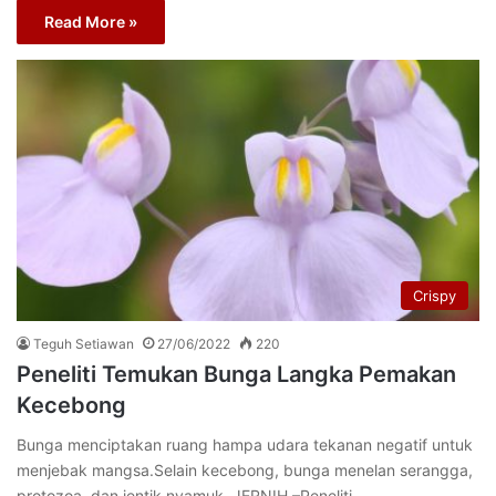
Read More »
Crispy
Teguh Setiawan
27/06/2022
220
Peneliti Temukan Bunga Langka Pemakan
Kecebong
Bunga menciptakan ruang hampa udara tekanan negatif untuk
menjebak mangsa.Selain kecebong, bunga menelan serangga,
protozoa, dan jentik nyamuk. JERNIH –Peneliti…