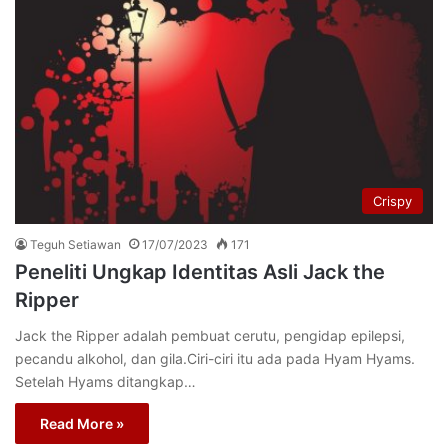
Crispy
Teguh Setiawan
17/07/2023
171
Peneliti Ungkap Identitas Asli Jack the
Ripper
Jack the Ripper adalah pembuat cerutu, pengidap epilepsi,
pecandu alkohol, dan gila.Ciri-ciri itu ada pada Hyam Hyams.
Setelah Hyams ditangkap…
Read More »