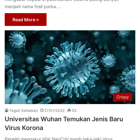
menjadi nama fosil purba.…
Read More »
Crispy
Teguh Setiawan
27/01/2022
53
Universitas Wuhan Temukan Jenis Baru
Virus Korona
Peneliti mengakui sifat NeoCoV masih teka-teki.Virus