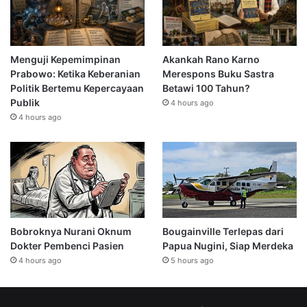
Menguji Kepemimpinan
Akankah Rano Karno
Prabowo: Ketika Keberanian
Merespons Buku Sastra
Politik Bertemu Kepercayaan
Betawi 100 Tahun?
Publik
4 hours ago
4 hours ago
Bobroknya Nurani Oknum
Bougainville Terlepas dari
Dokter Pembenci Pasien
Papua Nugini, Siap Merdeka
4 hours ago
5 hours ago