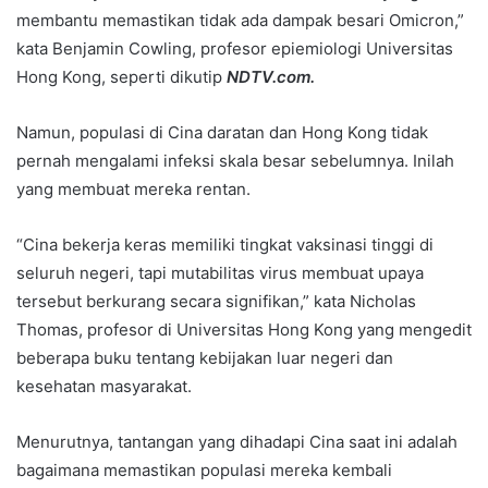
membantu memastikan tidak ada dampak besari Omicron,”
kata Benjamin Cowling, profesor epiemiologi Universitas
Hong Kong, seperti dikutip
NDTV.com.
Namun, populasi di Cina daratan dan Hong Kong tidak
pernah mengalami infeksi skala besar sebelumnya. Inilah
yang membuat mereka rentan.
“Cina bekerja keras memiliki tingkat vaksinasi tinggi di
seluruh negeri, tapi mutabilitas virus membuat upaya
tersebut berkurang secara signifikan,” kata Nicholas
Thomas, profesor di Universitas Hong Kong yang mengedit
beberapa buku tentang kebijakan luar negeri dan
kesehatan masyarakat.
Menurutnya, tantangan yang dihadapi Cina saat ini adalah
bagaimana memastikan populasi mereka kembali