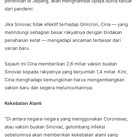
penelitian di Jepang, akan menghambat upaya dunia keluar
dari pandemi.
Jika Sinovac tidak efektif terhadap Omicron, Cina — yang
melindungi sebagian besar rakyatnya dengan tindakan
penahanan ketat — mengadapi ancaman terbesar dari
varian baru.
Sejauh ini Cina memberikan 2,6 miliar vaksin buatan
Sinovac kepada rakyatnya yang berjumlah 1,4 miliar. Kini,
Cina menghadapi kemungkinan harus mengembangkan
vaksin baru dan segera meluncurkannya.
Kekebalan Alami
“Di antara negara-negara yang menggunakan Coronavac,
atau vaksin buatan Sinovac, gelombang infeksi
sebelumnya akan memberikan kekebalan alami yang