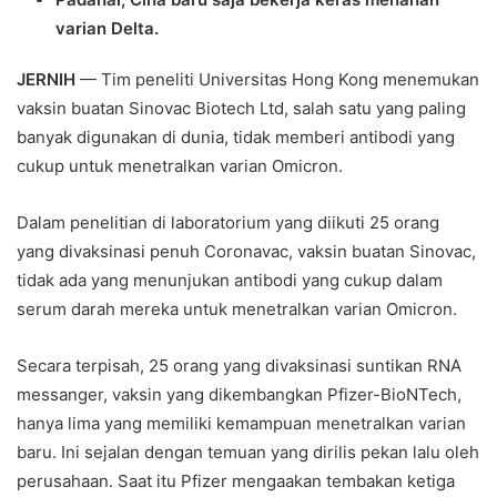
varian Delta.
JERNIH
— Tim peneliti Universitas Hong Kong menemukan
vaksin buatan Sinovac Biotech Ltd, salah satu yang paling
banyak digunakan di dunia, tidak memberi antibodi yang
cukup untuk menetralkan varian Omicron.
Dalam penelitian di laboratorium yang diikuti 25 orang
yang divaksinasi penuh Coronavac, vaksin buatan Sinovac,
tidak ada yang menunjukan antibodi yang cukup dalam
serum darah mereka untuk menetralkan varian Omicron.
Secara terpisah, 25 orang yang divaksinasi suntikan RNA
messanger, vaksin yang dikembangkan Pfizer-BioNTech,
hanya lima yang memiliki kemampuan menetralkan varian
baru. Ini sejalan dengan temuan yang dirilis pekan lalu oleh
perusahaan. Saat itu Pfizer mengaakan tembakan ketiga