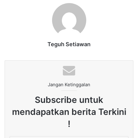
Teguh Setiawan
Jangan Ketinggalan
Subscribe untuk
mendapatkan berita Terkini
!