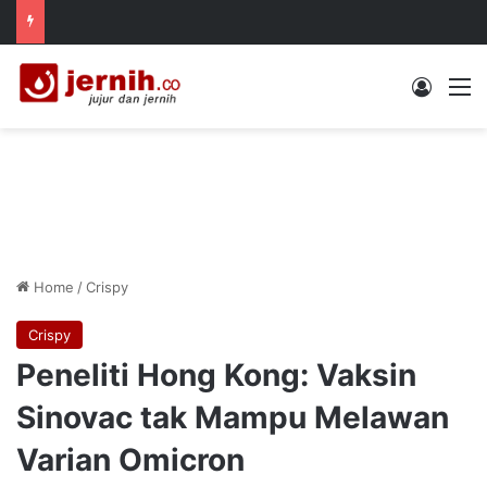
Log In
M
Home
/
Crispy
Crispy
Peneliti Hong Kong: Vaksin
Sinovac tak Mampu Melawan
Varian Omicron