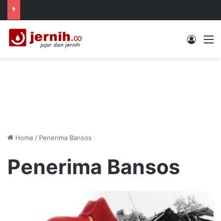
Log In
M
Home
/
Penerima Bansos
Penerima Bansos