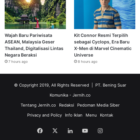
Wajah Baru Pariwisata
Kit Connor Resmi Terpilih
ASEAN, Malaysia Geser
sebagai Cyclops, Era Baru
Thailand, Digitalisasi Lintas
X-Men di Marvel Cinematic
Negara Beraksi
Universe
7 hours ago
8 hours ago
© Copyright 2019, All Rights Reserved | PT. Bening Suar
Komunika
- Jernih.co
Tentang Jernih.co
Redaksi
Pedoman Media Siber
Privacy and Policy
Info Iklan
Menu
Kontak
Facebook
X
LinkedIn
YouTube
Instagram