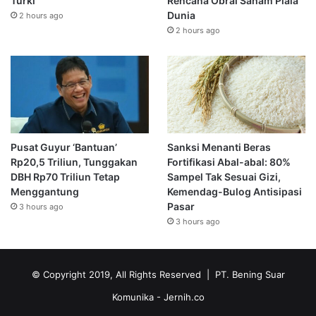
Turki
Rencana Obral Saham Piala
Dunia
2 hours ago
2 hours ago
Pusat Guyur ‘Bantuan’
Sanksi Menanti Beras
Rp20,5 Triliun, Tunggakan
Fortifikasi Abal-abal: 80%
DBH Rp70 Triliun Tetap
Sampel Tak Sesuai Gizi,
Menggantung
Kemendag-Bulog Antisipasi
Pasar
3 hours ago
3 hours ago
© Copyright 2019, All Rights Reserved | PT. Bening Suar
Komunika
- Jernih.co