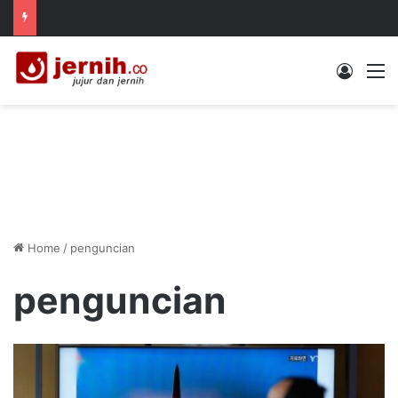
Log In
M
Home
/
penguncian
penguncian