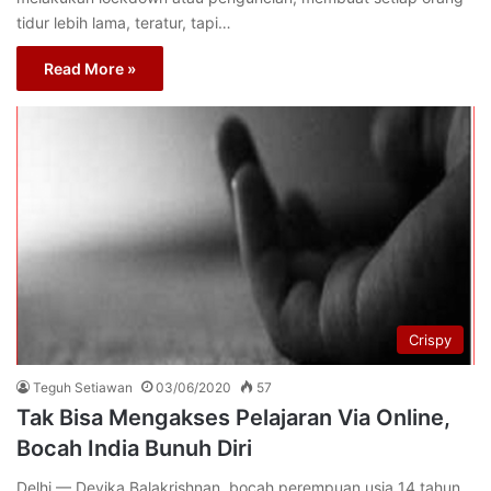
tidur lebih lama, teratur, tapi…
Read More »
Crispy
Teguh Setiawan
03/06/2020
57
Tak Bisa Mengakses Pelajaran Via Online,
Bocah India Bunuh Diri
Delhi — Devika Balakrishnan, bocah perempuan usia 14 tahun