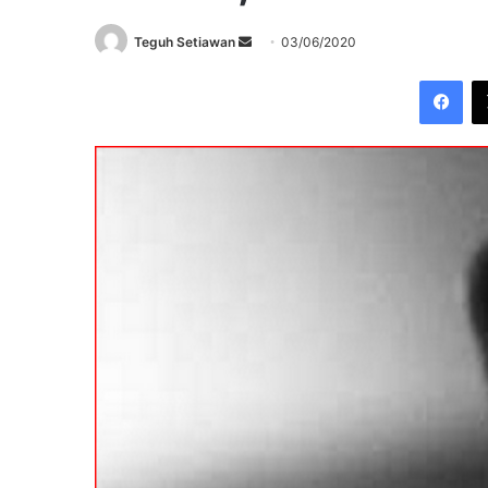
Send
Teguh Setiawan
03/06/2020
an
Fac
email