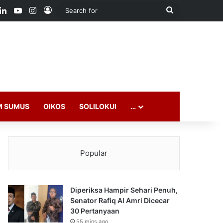
ook
LinkedIn
YouTube
Instagram
Log In
Search
for
M SUMUS
OIKOS
SOLILOKUI
…
Popular
Diperiksa Hampir Sehari Penuh,
Senator Rafiq Al Amri Dicecar
30 Pertanyaan
55 mins ago