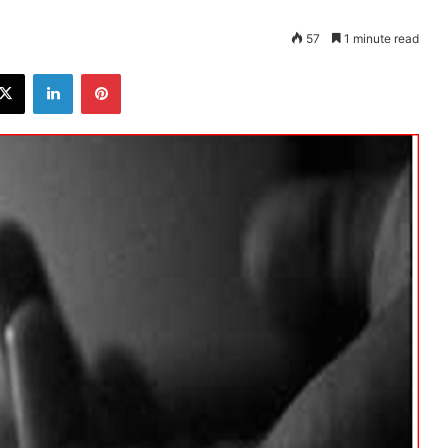
57
1 minute read
ebook
X
LinkedIn
Pinterest