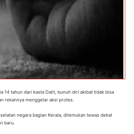
4 tahun dari kasta Dalit, bunuh diri akibat tidak bisa
an rekannya menggelar aksi protes.
i selatan negara bagian Kerala, ditemukan tewas dekat
an baru.