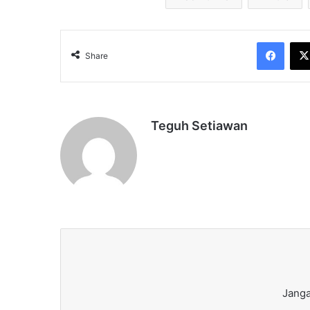
Face
Share
Teguh Setiawan
Janga