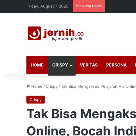
Friday, August 7 2026
Breaking News
HOME
CRISPY
VERITAS
PERSONA
Home
/
Crispy
/
Tak Bisa Mengakses Pelajaran Via Onlin
Crispy
Tak Bisa Mengaks
Online, Bocah Ind