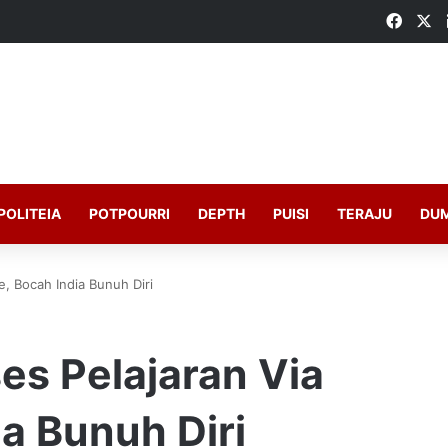
Faceb
X
POLITEIA
POTPOURRI
DEPTH
PUISI
TERAJU
DU
e, Bocah India Bunuh Diri
es Pelajaran Via
ia Bunuh Diri