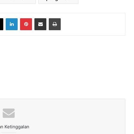
book
X
LinkedIn
Pinterest
Share via Email
Print
n Ketinggalan