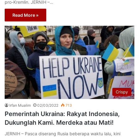
pro-Kremlin. JERNIH –…
Read More »
Crispy
Irfan Mualim
02/03/2022
713
Pemerintah Ukraina: Rakyat Indonesia,
Dukunglah Kami. Merdeka atau Mati!
JERNIH – Pasca diserang Rusia beberapa waktu lalu, kini