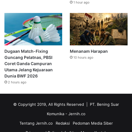
1 hour ago
Dugaan Match-Fixing
Menanam Harapan
Guncang Pelatnas, PBSI
10 hours ago
Coret Ganda Campuran
Utama Jelang Kejuaraan
Dunia BWF 2026
2 hours ago
© Copyright 2019, All Rights Reserved | PT. Bening Suar
Komunika
- Jernih.co
Tentang Jernih.co
Redaksi
Pedoman Media Siber