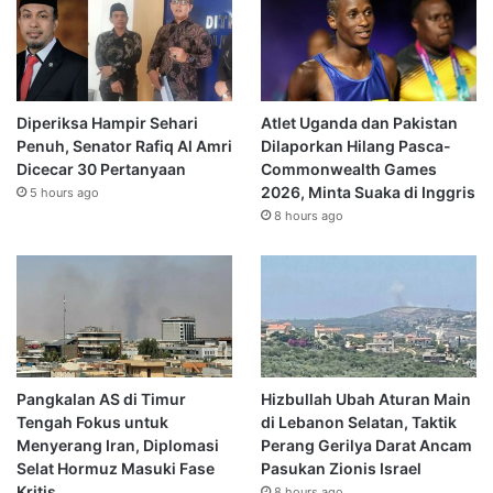
Diperiksa Hampir Sehari
Atlet Uganda dan Pakistan
Penuh, Senator Rafiq Al Amri
Dilaporkan Hilang Pasca-
Dicecar 30 Pertanyaan
Commonwealth Games
2026, Minta Suaka di Inggris
5 hours ago
8 hours ago
Pangkalan AS di Timur
Hizbullah Ubah Aturan Main
Tengah Fokus untuk
di Lebanon Selatan, Taktik
Menyerang Iran, Diplomasi
Perang Gerilya Darat Ancam
Selat Hormuz Masuki Fase
Pasukan Zionis Israel
Kritis
8 hours ago