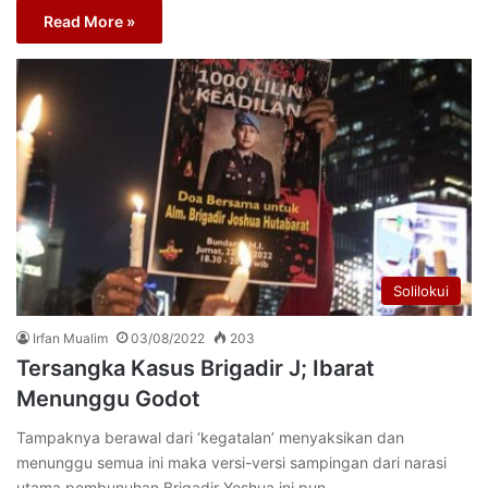
Read More »
Solilokui
Irfan Mualim
03/08/2022
203
Tersangka Kasus Brigadir J; Ibarat
Menunggu Godot
Tampaknya berawal dari ‘kegatalan’ menyaksikan dan
menunggu semua ini maka versi-versi sampingan dari narasi
utama pembunuhan Brigadir Yoshua ini pun…