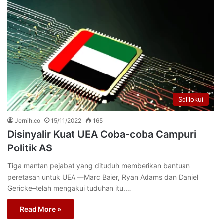
Solilokui
Jernih.co
15/11/2022
165
Disinyalir Kuat UEA Coba-coba Campuri
Politik AS
Tiga mantan pejabat yang dituduh memberikan bantuan
peretasan untuk UEA –-Marc Baier, Ryan Adams dan Daniel
Gericke–telah mengakui tuduhan itu.…
Read More »