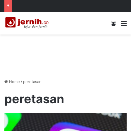
Log In
M
Home
/
peretasan
peretasan