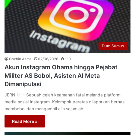
Dum Sumus
Gozhin Azma
02/06/2026
119
Akun Instagram Obama hingga Pejabat
Militer AS Bobol, Asisten AI Meta
Dimanipulasi
JERNIH — Sebuah celah keamanan fatal melanda platform
media sosial Instagram. Kelompok peretas dilaporkan berhasil
membobol dan mengambil alih sejumlah…
Read More »