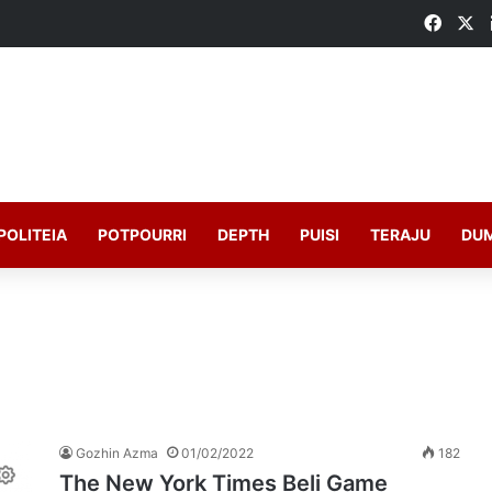
Faceb
X
POLITEIA
POTPOURRI
DEPTH
PUISI
TERAJU
DU
Gozhin Azma
01/02/2022
182
The New York Times Beli Game