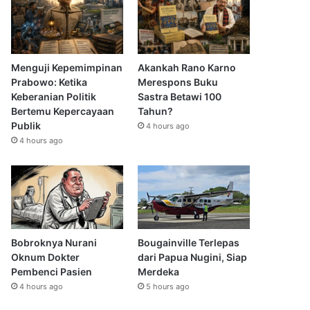
Menguji Kepemimpinan
Akankah Rano Karno
Prabowo: Ketika
Merespons Buku
Keberanian Politik
Sastra Betawi 100
Bertemu Kepercayaan
Tahun?
Publik
4 hours ago
4 hours ago
Bobroknya Nurani
Bougainville Terlepas
Oknum Dokter
dari Papua Nugini, Siap
Pembenci Pasien
Merdeka
4 hours ago
5 hours ago