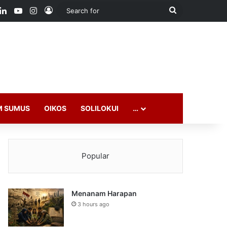
ook
LinkedIn
YouTube
Instagram
Log In
Search
for
M SUMUS
OIKOS
SOLILOKUI
…
Popular
Menanam Harapan
3 hours ago