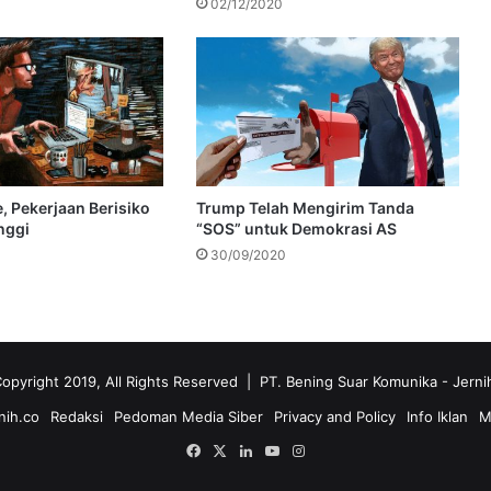
02/12/2020
 Pekerjaan Berisiko
Trump Telah Mengirim Tanda
nggi
“SOS” untuk Demokrasi AS
30/09/2020
opyright 2019, All Rights Reserved | PT. Bening Suar Komunika
- Jerni
nih.co
Redaksi
Pedoman Media Siber
Privacy and Policy
Info Iklan
M
Facebook
X
LinkedIn
YouTube
Instagram