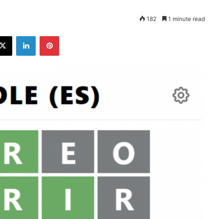
182
1 minute read
ebook
X
LinkedIn
Pinterest