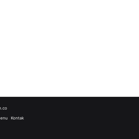
h.co
enu
Kontak