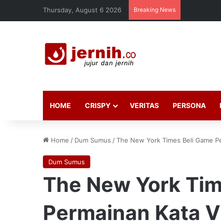
Thursday, August 6 2026
Breaking News
HOME
CRISPY
VERITAS
PERSONA
Home
/
Dum Sumus
/
The New York Times Beli Game Pe
Dum Sumus
The New York Tim
Permainan Kata V