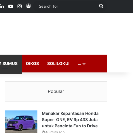
ook
LinkedIn
YouTube
Instagram
Log In
Search
for
M SUMUS
OIKOS
SOLILOKUI
…
Popular
Menakar Kepantasan Honda
Super-ONE, EV Rp 438 Juta
untuk Pencinta Fun to Drive
40 mins ago