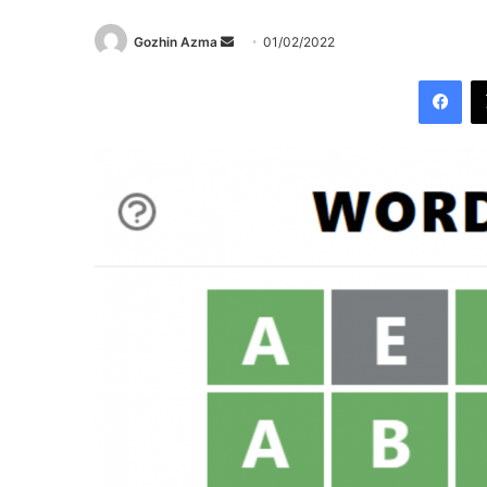
Send
Gozhin Azma
01/02/2022
an
Fac
email