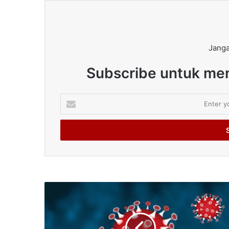
Janga
Subscribe untuk men
Enter
your
Email
address