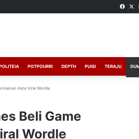
Faceb
X
POLITEIA
POTPOURRI
DEPTH
PUISI
TERAJU
DU
rmainan Kata Viral Wordle
es Beli Game
iral Wordle