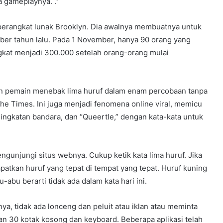
a gameplaynya. .”
 perangkat lunak Brooklyn. Dia awalnya membuatnya untuk
ober tahun lalu. Pada 1 November, hanya 90 orang yang
gkat menjadi 300.000 setelah orang-orang mulai
n pemain menebak lima huruf dalam enam percobaan tanpa
 The Times. Ini juga menjadi fenomena online viral, memicu
singkatan bandara, dan “Queertle,” dengan kata-kata untuk
unjungi situs webnya. Cukup ketik kata lima huruf. Jika
atkan huruf yang tepat di tempat yang tepat. Huruf kuning
-abu berarti tidak ada dalam kata hari ini.
a, tidak ada lonceng dan peluit atau iklan atau meminta
an 30 kotak kosong dan keyboard. Beberapa aplikasi telah