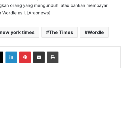
kan orang yang mengunduh, atau bahkan membayar
h Wordle asli. [Arabnews]
 new york times
The Times
Wordle
book
X
LinkedIn
Pinterest
Share via Email
Print