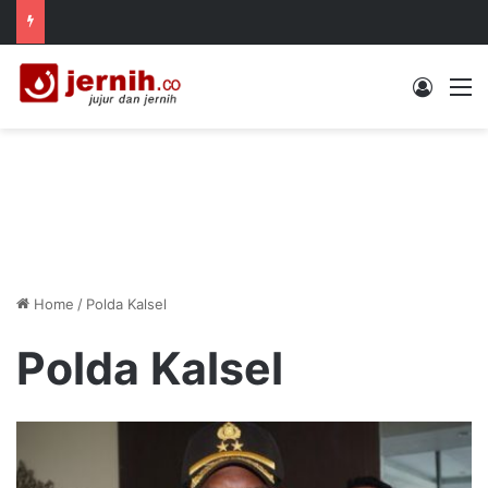
Log In
M
Home
/
Polda Kalsel
Polda Kalsel