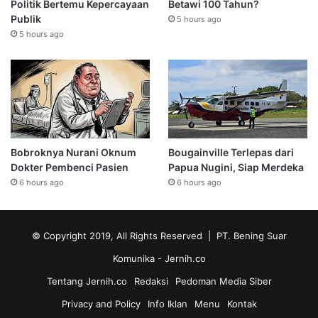
Politik Bertemu Kepercayaan
Betawi 100 Tahun?
Publik
5 hours ago
5 hours ago
Bobroknya Nurani Oknum
Bougainville Terlepas dari
Dokter Pembenci Pasien
Papua Nugini, Siap Merdeka
6 hours ago
6 hours ago
© Copyright 2019, All Rights Reserved | PT. Bening Suar
Komunika
- Jernih.co
Tentang Jernih.co
Redaksi
Pedoman Media Siber
Privacy and Policy
Info Iklan
Menu
Kontak