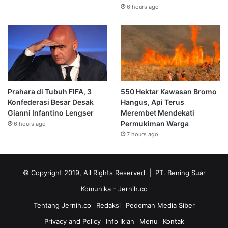
6 hours ago
Prahara di Tubuh FIFA, 3
550 Hektar Kawasan Bromo
Konfederasi Besar Desak
Hangus, Api Terus
Gianni Infantino Lengser
Merembet Mendekati
Permukiman Warga
6 hours ago
7 hours ago
© Copyright 2019, All Rights Reserved | PT. Bening Suar
Komunika
- Jernih.co
Tentang Jernih.co
Redaksi
Pedoman Media Siber
Privacy and Policy
Info Iklan
Menu
Kontak