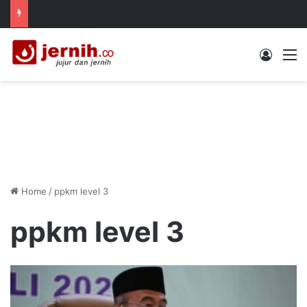
Log In
M
Home
/
ppkm level 3
ppkm level 3