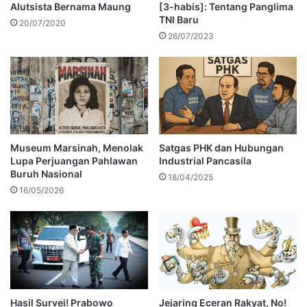
Alutsista Bernama Maung
[3-habis]: Tentang Panglima
TNI Baru
20/07/2020
26/07/2023
Museum Marsinah, Menolak
Satgas PHK dan Hubungan
Lupa Perjuangan Pahlawan
Industrial Pancasila
Buruh Nasional
18/04/2025
16/05/2026
Hasil Survei! Prabowo
Jejaring Eceran Rakyat, No!