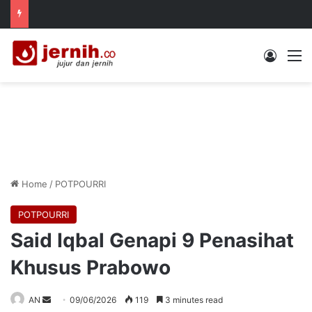
Log In
M
Home
/
POTPOURRI
POTPOURRI
Said Iqbal Genapi 9 Penasihat
Khusus Prabowo
Send
AN
09/06/2026
119
3 minutes read