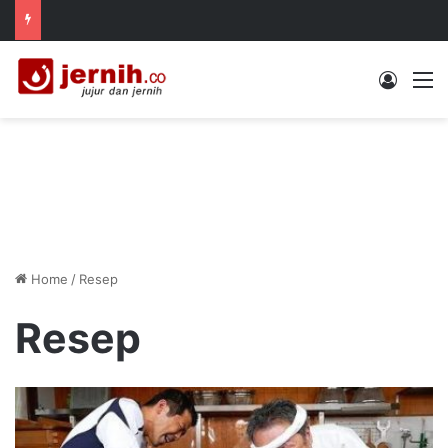
Log In
M
Home
/
Resep
Resep