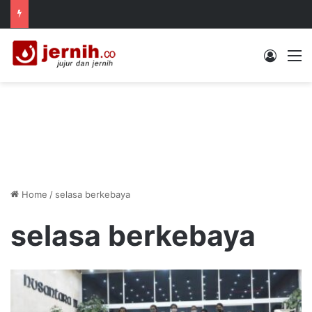
Log In
M
Home
/
selasa berkebaya
selasa berkebaya