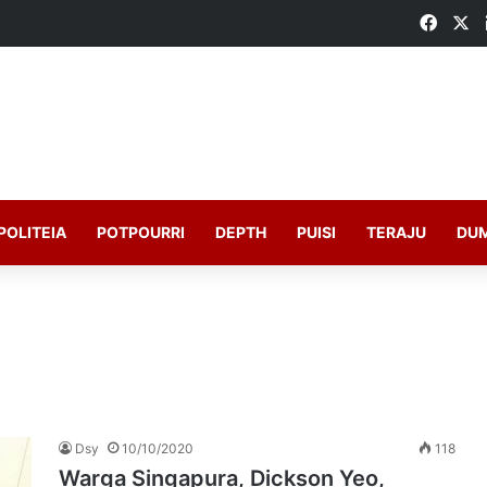
Faceb
X
POLITEIA
POTPOURRI
DEPTH
PUISI
TERAJU
DU
Dsy
10/10/2020
118
Warga Singapura, Dickson Yeo,