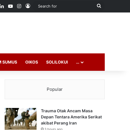
ook
LinkedIn
YouTube
Instagram
Log In
Search
for
M SUMUS
OIKOS
SOLILOKUI
…
Popular
Trauma Otak Ancam Masa
Depan Tentara Amerika Serikat
akibat Perang Iran
3 hours ago