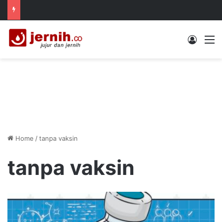
Log In
M
Home
/
tanpa vaksin
tanpa vaksin