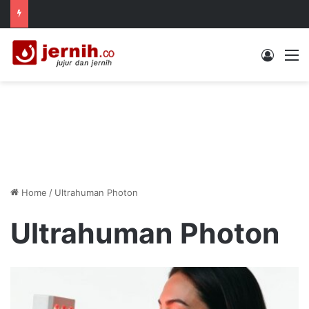
Log In
M
Home
/
Ultrahuman Photon
Ultrahuman Photon