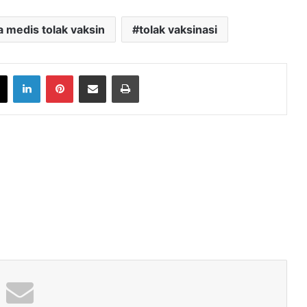
 medis tolak vaksin
tolak vaksinasi
book
X
LinkedIn
Pinterest
Share via Email
Print