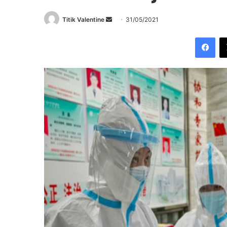
Send
Titik Valentine
31/05/2021
an
Fac
email