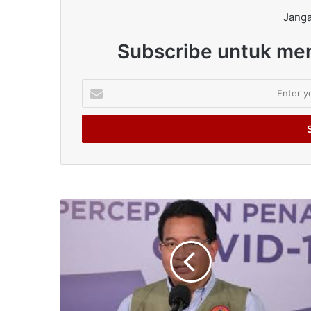
Janga
Subscribe untuk men
Enter
your
Email
address