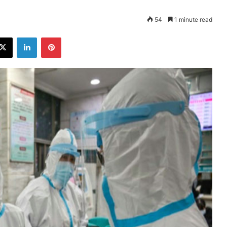
54
1 minute read
ebook
X
LinkedIn
Pinterest