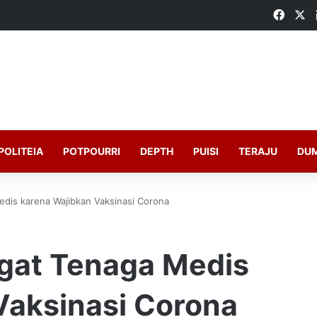
Faceb
X
POLITEIA
POTPOURRI
DEPTH
PUISI
TERAJU
DU
dis karena Wajibkan Vaksinasi Corona
gat Tenaga Medis
Vaksinasi Corona