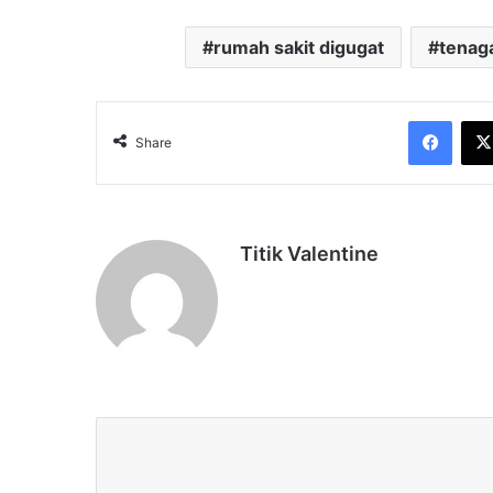
rumah sakit digugat
tenaga
Face
Share
Titik Valentine