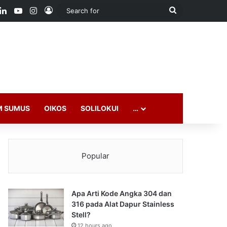
ook
LinkedIn
YouTube
Instagram
Log In
Search
for
M SUMUS
OIKOS
SOLILOKUI
…
Popular
Apa Arti Kode Angka 304 dan
316 pada Alat Dapur Stainless
Stell?
12 hours ago