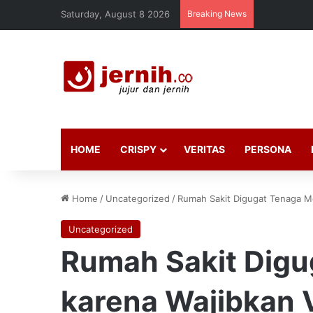
Saturday, August 8 2026
Breaking News
HOME
CRISPY
VERITAS
PERSONA
Home
/
Uncategorized
/
Rumah Sakit Digugat Tenaga Me
Uncategorized
Rumah Sakit Digu
karena Wajibkan 