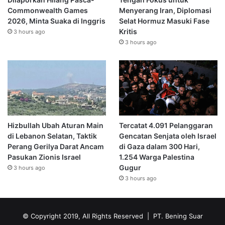
Commonwealth Games
Menyerang Iran, Diplomasi
2026, Minta Suaka di Inggris
Selat Hormuz Masuki Fase
Kritis
3 hours ago
3 hours ago
Hizbullah Ubah Aturan Main
Tercatat 4.091 Pelanggaran
di Lebanon Selatan, Taktik
Gencatan Senjata oleh Israel
Perang Gerilya Darat Ancam
di Gaza dalam 300 Hari,
Pasukan Zionis Israel
1.254 Warga Palestina
Gugur
3 hours ago
3 hours ago
© Copyright 2019, All Rights Reserved | PT. Bening Suar