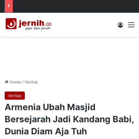
Log In
M
Home
/
Veritas
Veritas
Armenia Ubah Masjid
Bersejarah Jadi Kandang Babi,
Dunia Diam Aja Tuh