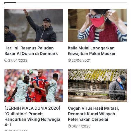
Hari Ini, Rasmus Paludan
Italia Mulai Longgarkan
Bakar Al Quran di Denmark
Kewajiban Pakai Masker
27/01/2023
22/06/2021
[JERNIH PIALA DUNIA 2026]
Cegah Virus Hasil Mutasi,
“Guillotine” Prancis
Denmark Kunci Wilayah
Hancurkan Viking Norwegia
Peternakan Cerpelai
4-1
06/11/2020