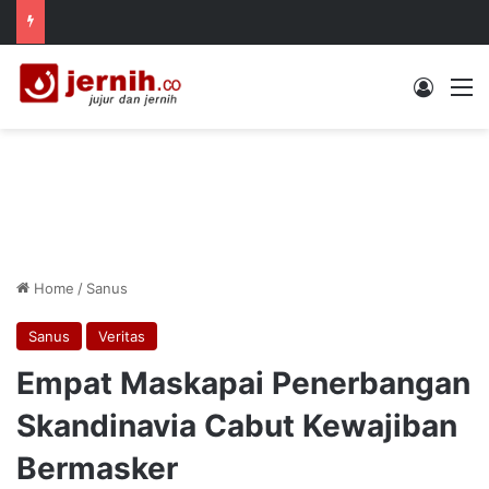
Log In
M
Home
/
Sanus
Sanus
Veritas
Empat Maskapai Penerbangan
Skandinavia Cabut Kewajiban
Bermasker