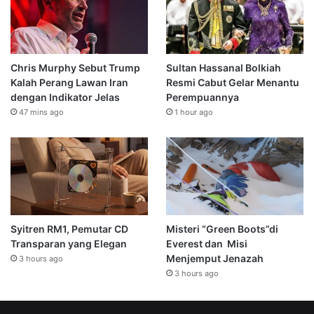
Chris Murphy Sebut Trump
Sultan Hassanal Bolkiah
Kalah Perang Lawan Iran
Resmi Cabut Gelar Menantu
dengan Indikator Jelas
Perempuannya
47 mins ago
1 hour ago
Syitren RM1, Pemutar CD
Misteri “Green Boots”di
Transparan yang Elegan
Everest dan Misi
Menjemput Jenazah
3 hours ago
3 hours ago