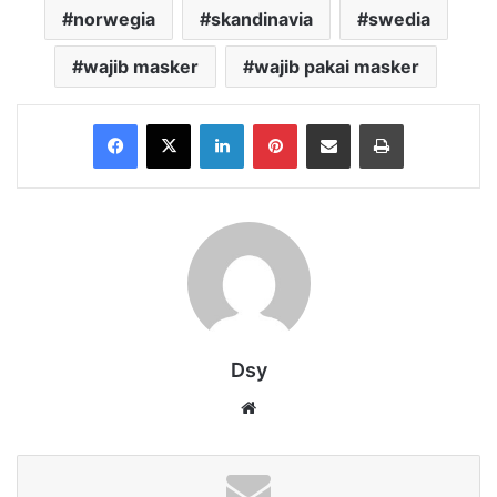
norwegia
skandinavia
swedia
wajib masker
wajib pakai masker
Facebook
X
LinkedIn
Pinterest
Share via Email
Print
Dsy
Website