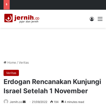
Log In
M
Home
/
Veritas
Veritas
Erdogan Rencanakan Kunjungi
Israel Setelah 1 November
Send
Jernih.co
21/09/2022
194
4 minutes read