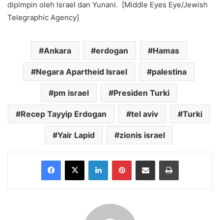
dipimpin oleh Israel dan Yunani. [Middle Eyes Eye/Jewish
Telegraphic Agency]
Ankara
erdogan
Hamas
Negara Apartheid Israel
palestina
pm israel
Presiden Turki
Recep Tayyip Erdogan
tel aviv
Turki
Yair Lapid
zionis israel
Facebook
X
LinkedIn
Pinterest
Share via Email
Print