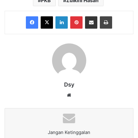
PKB
Zulkifli Hasan
Facebook
X
LinkedIn
Pinterest
Share via Email
Print
Dsy
Website
Jangan Ketinggalan