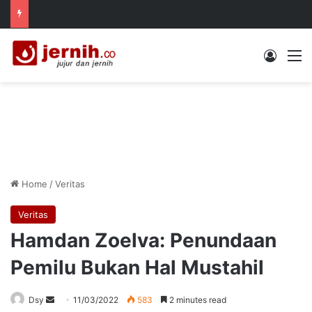
Log In
M
Home
/
Veritas
Veritas
Hamdan Zoelva: Penundaan
Pemilu Bukan Hal Mustahil
Send
Dsy
11/03/2022
583
2 minutes read