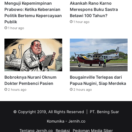
Menguji Kepemimpinan
Akankah Rano Karno
Prabowo: Ketika Keberanian
Merespons Buku Sastra
Politik Bertemu Kepercayaan
Betawi 100 Tahun?
Publik
1 hour ago
1 hour ago
Bobroknya Nurani Oknum
Bougainville Terlepas dari
Dokter Pembenci Pasien
Papua Nugini, Siap Merdeka
2 hours ago
2 hours ago
© Copyright 2019, All Rights Reserved | PT. Bening Suar
Komunika
- Jernih.co
Tentang Jernih.co
Redaksi
Pedoman Media Siber