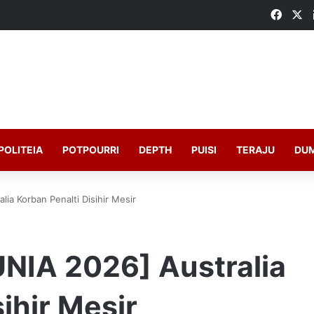
Faceb
X
POLITEIA
POTPOURRI
DEPTH
PUISI
TERAJU
DU
ia Korban Penalti Disihir Mesir
NIA 2026] Australia
ihir Mesir