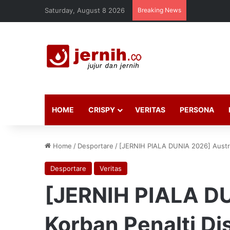
Saturday, August 8 2026
Breaking News
HOME
CRISPY
VERITAS
PERSONA
Home
/
Desportare
/
[JERNIH PIALA DUNIA 2026] Austral
Desportare
Veritas
[JERNIH PIALA DU
Korban Penalti Dis