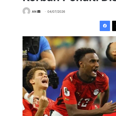
Send
AN
04/07/2026
an
Fac
email