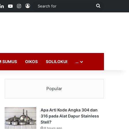
ook
LinkedIn
YouTube
Instagram
Log In
Search
for
M SUMUS
OIKOS
SOLILOKUI
…
Popular
Apa Arti Kode Angka 304 dan
316 pada Alat Dapur Stainless
Stell?
8 hours ago