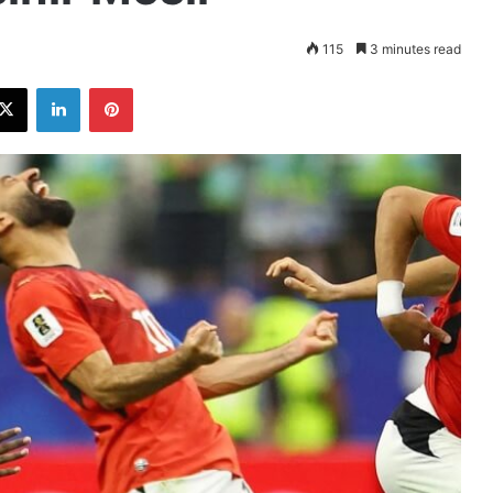
115
3 minutes read
ebook
X
LinkedIn
Pinterest