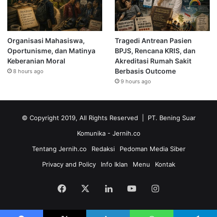
Organisasi Mahasiswa,
Tragedi Antrean Pasien
Oportunisme, dan Matinya
BPJS, Rencana KRIS, dan
Keberanian Moral
Akreditasi Rumah Sakit
Berbasis Outcome
8 hours ago
9 hours ago
© Copyright 2019, All Rights Reserved | PT. Bening Suar
Komunika
- Jernih.co
Tentang Jernih.co
Redaksi
Pedoman Media Siber
Privacy and Policy
Info Iklan
Menu
Kontak
Facebook
X
LinkedIn
YouTube
Instagram