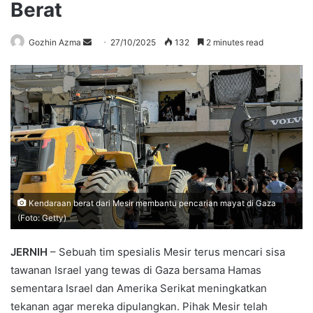
Berat
Send
Gozhin Azma
27/10/2025
132
2 minutes read
an
email
Kendaraan berat dari Mesir membantu pencarian mayat di Gaza
(Foto: Getty)
JERNIH
– Sebuah tim spesialis Mesir terus mencari sisa
tawanan Israel yang tewas di Gaza bersama Hamas
sementara Israel dan Amerika Serikat meningkatkan
tekanan agar mereka dipulangkan. Pihak Mesir telah