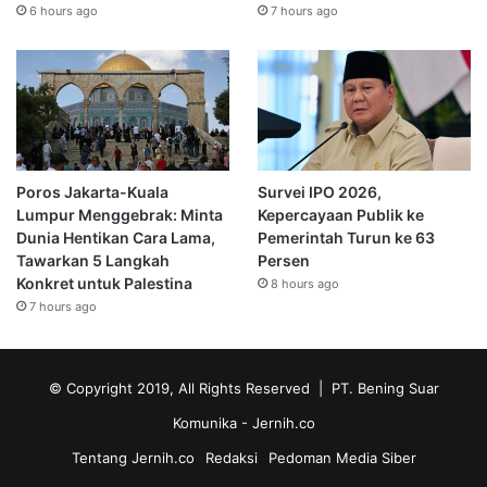
6 hours ago
7 hours ago
Poros Jakarta-Kuala
Survei IPO 2026,
Lumpur Menggebrak: Minta
Kepercayaan Publik ke
Dunia Hentikan Cara Lama,
Pemerintah Turun ke 63
Tawarkan 5 Langkah
Persen
Konkret untuk Palestina
8 hours ago
7 hours ago
© Copyright 2019, All Rights Reserved | PT. Bening Suar
Komunika
- Jernih.co
Tentang Jernih.co
Redaksi
Pedoman Media Siber