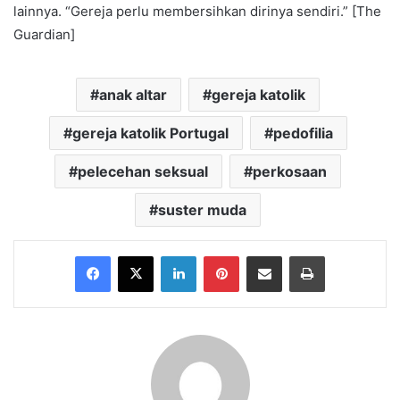
lainnya. “Gereja perlu membersihkan dirinya sendiri.” [The
Guardian]
anak altar
gereja katolik
gereja katolik Portugal
pedofilia
pelecehan seksual
perkosaan
suster muda
Facebook
X
LinkedIn
Pinterest
Share via Email
Print