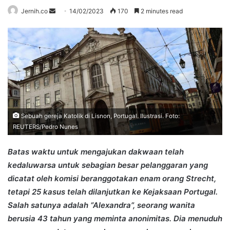
Send
Jernih.co
14/02/2023
170
2 minutes read
an
email
Sebuah gereja Katolik di Lisnon, Portugal. Ilustrasi. Foto:
REUTERS/Pedro Nunes
Batas waktu untuk mengajukan dakwaan telah
kedaluwarsa untuk sebagian besar pelanggaran yang
dicatat oleh komisi beranggotakan enam orang Strecht,
tetapi 25 kasus telah dilanjutkan ke Kejaksaan Portugal.
Salah satunya adalah “Alexandra”, seorang wanita
berusia 43 tahun yang meminta anonimitas. Dia menuduh