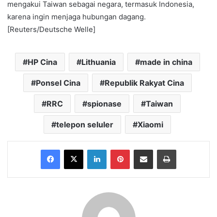
mengakui Taiwan sebagai negara, termasuk Indonesia,
karena ingin menjaga hubungan dagang.
[Reuters/Deutsche Welle]
HP Cina
Lithuania
made in china
Ponsel Cina
Republik Rakyat Cina
RRC
spionase
Taiwan
telepon seluler
Xiaomi
Facebook
X
LinkedIn
Pinterest
Share via Email
Print