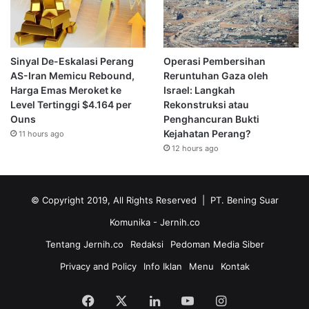
Sinyal De-Eskalasi Perang
Operasi Pembersihan
AS-Iran Memicu Rebound,
Reruntuhan Gaza oleh
Harga Emas Meroket ke
Israel: Langkah
Level Tertinggi $4.164 per
Rekonstruksi atau
Ouns
Penghancuran Bukti
Kejahatan Perang?
11 hours ago
12 hours ago
© Copyright 2019, All Rights Reserved | PT. Bening Suar
Komunika
- Jernih.co
Tentang Jernih.co
Redaksi
Pedoman Media Siber
Privacy and Policy
Info Iklan
Menu
Kontak
Facebook
X
LinkedIn
YouTube
Instagram