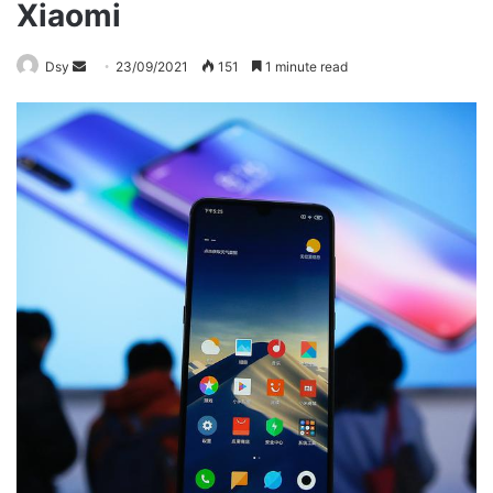
Xiaomi
Send
Dsy
23/09/2021
151
1 minute read
an
email