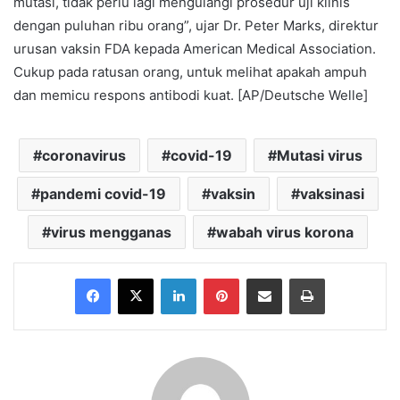
mutasi, tidak perlu lagi mengulangi prosedur uji klinis
dengan puluhan ribu orang”, ujar Dr. Peter Marks, direktur
urusan vaksin FDA kepada American Medical Association.
Cukup pada ratusan orang, untuk melihat apakah ampuh
dan memicu respons antibodi kuat. [AP/Deutsche Welle]
coronavirus
covid-19
Mutasi virus
pandemi covid-19
vaksin
vaksinasi
virus mengganas
wabah virus korona
Facebook
X
LinkedIn
Pinterest
Share via Email
Print