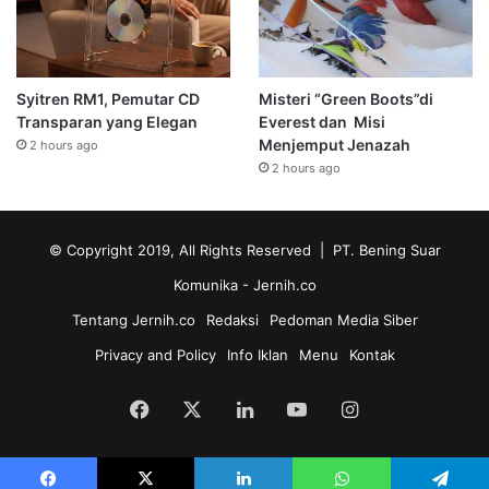
Syitren RM1, Pemutar CD
Misteri “Green Boots”di
Transparan yang Elegan
Everest dan Misi
Menjemput Jenazah
2 hours ago
2 hours ago
© Copyright 2019, All Rights Reserved | PT. Bening Suar
Komunika
- Jernih.co
Tentang Jernih.co
Redaksi
Pedoman Media Siber
Privacy and Policy
Info Iklan
Menu
Kontak
Facebook
X
LinkedIn
YouTube
Instagram