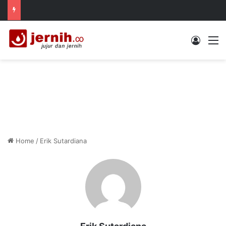
Log In
M
Home
/
Erik Sutardiana