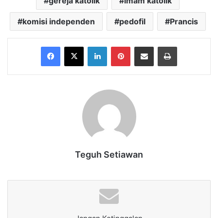
gereja katolik
imam katolik
komisi independen
pedofil
Prancis
Facebook
X
LinkedIn
Pinterest
Share via Email
Print
Teguh Setiawan