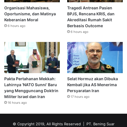
Organisasi Mahasiswa,
Tragedi Antrean Pasien
Oportunisme, dan Matinya
BPJS, Rencana KRIS, dan
Keberanian Moral
Akreditasi Rumah Sakit
Berbasis Outcome
6 hours ago
6 hours ago
Pakta Pertahanan Mekkah:
Selat Hormuz akan Dibuka
Lahirnya ‘NATO Sunni’ Baru
Kembali jika AS Menerima
yang Mengguncang Doktrin
Persyaratan Iran
Militer Israel dan Iran
17 hours ago
16 hours ago
© Copyright 2019, All Rights Reserved | PT. Bening Suar