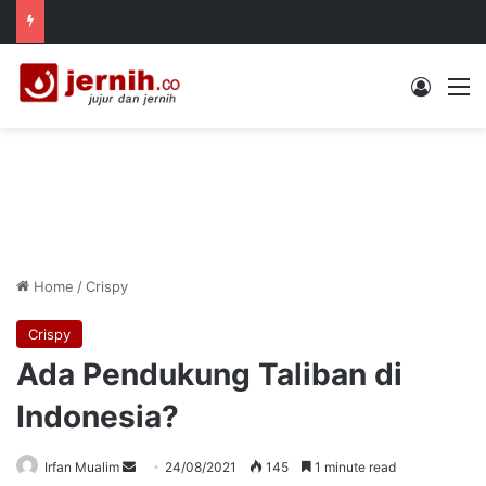
Log In
M
Home
/
Crispy
Crispy
Ada Pendukung Taliban di
Indonesia?
Send
Irfan Mualim
24/08/2021
145
1 minute read