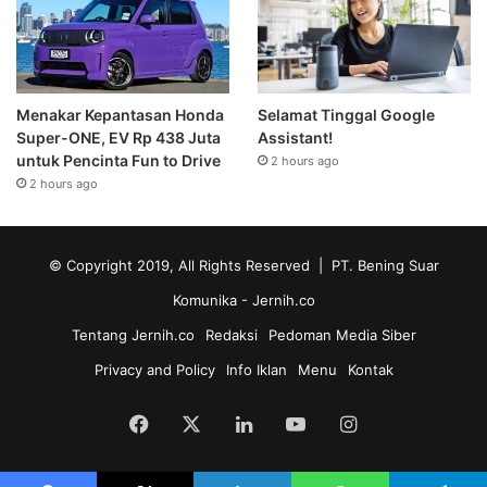
Menakar Kepantasan Honda
Selamat Tinggal Google
Super-ONE, EV Rp 438 Juta
Assistant!
untuk Pencinta Fun to Drive
2 hours ago
2 hours ago
© Copyright 2019, All Rights Reserved | PT. Bening Suar
Komunika
- Jernih.co
Tentang Jernih.co
Redaksi
Pedoman Media Siber
Privacy and Policy
Info Iklan
Menu
Kontak
Facebook
X
LinkedIn
YouTube
Instagram