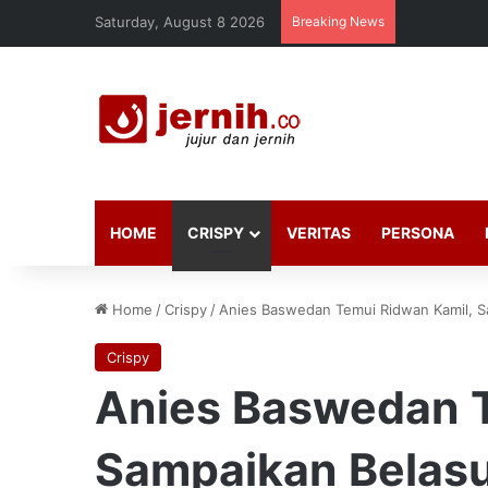
Saturday, August 8 2026
Breaking News
HOME
CRISPY
VERITAS
PERSONA
Home
/
Crispy
/
Anies Baswedan Temui Ridwan Kamil, 
Crispy
Anies Baswedan T
Sampaikan Belas