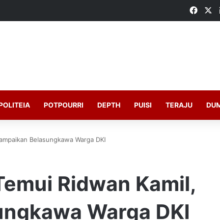
Faceb
X
POLITEIA
POTPOURRI
DEPTH
PUISI
TERAJU
DU
Sampaikan Belasungkawa Warga DKI
emui Ridwan Kamil,
ungkawa Warga DKI