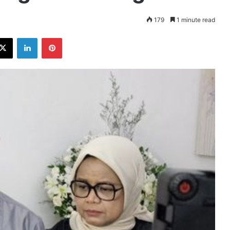
179
1 minute read
ebook
X
LinkedIn
Pinterest