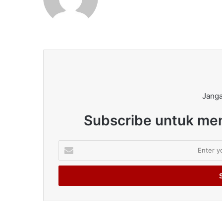
Janga
Subscribe untuk men
Enter
your
Email
address