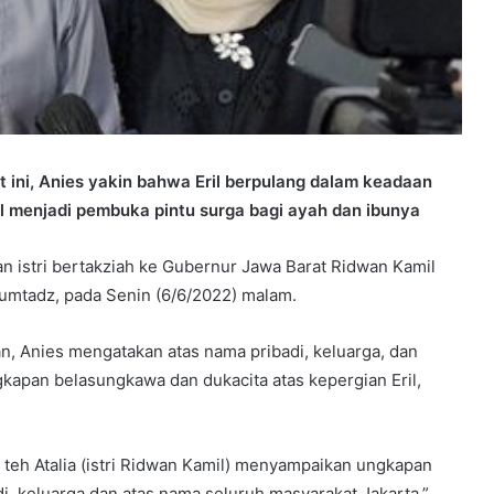
 ini, Anies yakin bahwa Eril berpulang dalam keadaan
al menjadi pembuka pintu surga bagi ayah dan ibunya
 istri bertakziah ke Gubernur Jawa Barat Ridwan Kamil
umtadz, pada Senin (6/6/2022) malam.
, Anies mengatakan atas nama pribadi, keluarga, dan
apan belasungkawa dan dukacita atas kepergian Eril,
 teh Atalia (istri Ridwan Kamil) menyampaikan ungkapan
i, keluarga dan atas nama seluruh masyarakat Jakarta,”