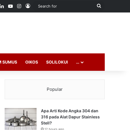
ook
LinkedIn
YouTube
Instagram
Log In
Search
for
M SUMUS
OIKOS
SOLILOKUI
…
Popular
Apa Arti Kode Angka 304 dan
316 pada Alat Dapur Stainless
Stell?
12 hours ago