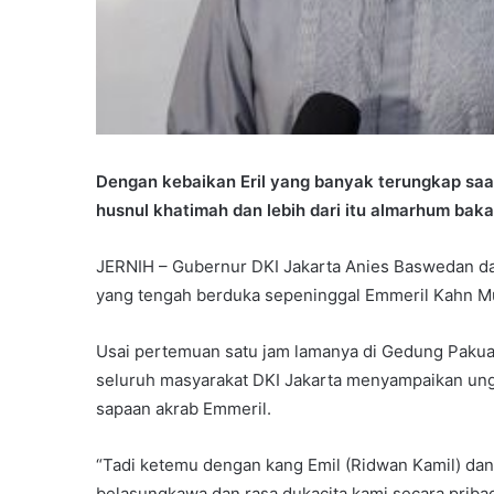
Dengan kebaikan Eril yang banyak terungkap saat
husnul khatimah dan lebih dari itu almarhum bak
JERNIH – Gubernur DKI Jakarta Anies Baswedan dan
yang tengah berduka sepeninggal Emmeril Kahn M
Usai pertemuan satu jam lamanya di Gedung Pakuan
seluruh masyarakat DKI Jakarta menyampaikan ungk
sapaan akrab Emmeril.
“Tadi ketemu dengan kang Emil (Ridwan Kamil) dan
belasungkawa dan rasa dukacita kami secara pribad