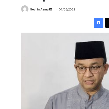
Send
Gozhin Azma
07/06/2022
an
Fac
email