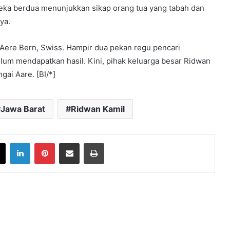
reka berdua menunjukkan sikap orang tua yang tabah dan
ya.
i Aere Bern, Swiss. Hampir dua pekan regu pencari
elum mendapatkan hasil. Kini, pihak keluarga besar Ridwan
gai Aare. [BI/*]
Jawa Barat
Ridwan Kamil
book
X
LinkedIn
Pinterest
Share via Email
Print