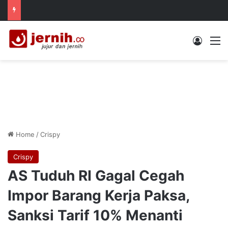
Log In
M
Home
/
Crispy
Crispy
AS Tuduh RI Gagal Cegah
Impor Barang Kerja Paksa,
Sanksi Tarif 10% Menanti