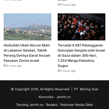
6 hours ago
Hizbullah Ubah Aturan Main
Tercatat 4.091 Pelanggaran
di Lebanon Selatan, Taktik
Gencatan Senjata oleh Israel
Perang Gerilya Darat Ancam
di Gaza dalam 300 Hari,
Pasukan Zionis Israel
1.254 Warga Palestina
Gugur
6 hours ago
6 hours ago
© Copyright 2019, All Rights Reserved | PT. Bening Suar
Komunika
- Jernih.co
Tentang Jernih.co
Redaksi
Pedoman Media Siber