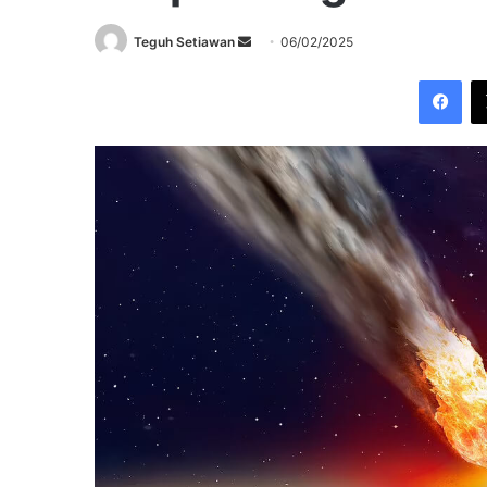
Send
Teguh Setiawan
06/02/2025
an
Fac
email