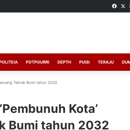
Faceb
X
POLITEIA
POTPOURRI
DEPTH
PUISI
TERAJU
DU
peluang Tabrak Bumi tahun 2032
 ‘Pembunuh Kota’
k Bumi tahun 2032