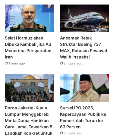
Selat Hormuz akan
Ancaman Retak
Dibuka Kembali jika AS
Struktur Boeing 737
Menerima Persyaratan
MAX, Ratusan Pesawat
Iran
Wajib Inspeksi
1 hour ago
2 hours ago
Poros Jakarta-Kuala
Survei IPO 2026,
Lumpur Menggebrak:
Kepercayaan Publik ke
Minta Dunia Hentikan
Pemerintah Turun ke
Cara Lama, Tawarkan 5
63 Persen
Langkah Konkret untuk
3 hours ago