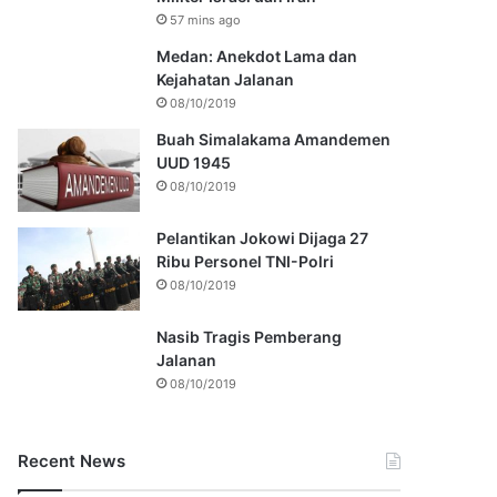
57 mins ago
Medan: Anekdot Lama dan
Kejahatan Jalanan
08/10/2019
Buah Simalakama Amandemen
UUD 1945
08/10/2019
Pelantikan Jokowi Dijaga 27
Ribu Personel TNI-Polri
08/10/2019
Nasib Tragis Pemberang
Jalanan
08/10/2019
Recent News