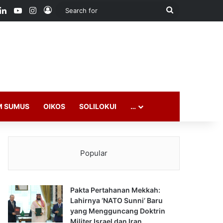
ook
LinkedIn
YouTube
Instagram
Log In
Search
for
M SUMUS
OIKOS
SOLILOKUI
…
Popular
Pakta Pertahanan Mekkah:
Lahirnya ‘NATO Sunni’ Baru
yang Mengguncang Doktrin
Militer Israel dan Iran