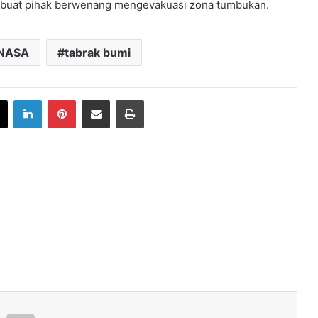
mbuat pihak berwenang mengevakuasi zona tumbukan.
NASA
tabrak bumi
book
X
LinkedIn
Pinterest
Share via Email
Print