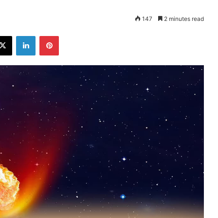
147
2 minutes read
ebook
X
LinkedIn
Pinterest