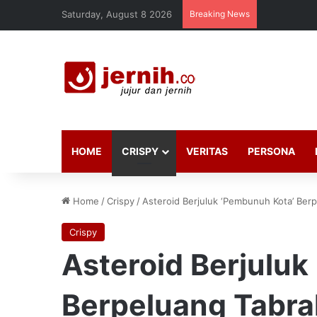
Saturday, August 8 2026
Breaking News
HOME
CRISPY
VERITAS
PERSONA
Home
/
Crispy
/
Asteroid Berjuluk ‘Pembunuh Kota’ Ber
Crispy
Asteroid Berjuluk
Berpeluang Tabra