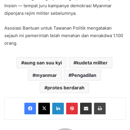
Insien — tempat juru kampanye demokrasi Myanmar
dipenjara rejim militer sebelumnya.
Asosiasi Bantuan untuk Tawanan Politik mengatakan
sejauh ini pemerintah telah menahan dan menakdwa 1.100
orang.
aung san suu kyi
kudeta militer
myanmar
Pengadilan
protes berdarah
Facebook
X
LinkedIn
Pinterest
Share via Email
Print