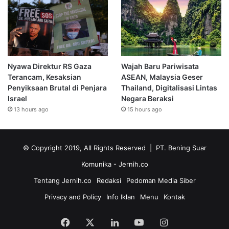
Nyawa Direktur RS Gaza
Wajah Baru Pariwisata
Terancam, Kesaksian
ASEAN, Malaysia Geser
Penyiksaan Brutal di Penjara
Thailand, Digitalisasi Lintas
Israel
Negara Beraksi
13 hours ago
15 hours ago
© Copyright 2019, All Rights Reserved | PT. Bening Suar
Komunika
- Jernih.co
Tentang Jernih.co
Redaksi
Pedoman Media Siber
Privacy and Policy
Info Iklan
Menu
Kontak
Facebook
X
LinkedIn
YouTube
Instagram