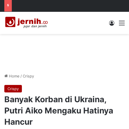
Log In
M
Home
/
Crispy
Crispy
Banyak Korban di Ukraina,
Putri Aiko Mengaku Hatinya
Hancur